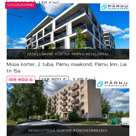
2
60 000 €
1 511 €/m
Müüa korter, 2 tuba, Pärnu maakond, Pärnu linn, Lai
tn 15a
2
159 900 €
149 900 €
3 415 €/m