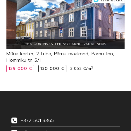
Müüa korter, 2 tuba, Pärnu maakond, Pärnu linn,
Hommiku tn 5/1
2
139 000 €
130 000 €
3 052 €/m
+372 501 3365