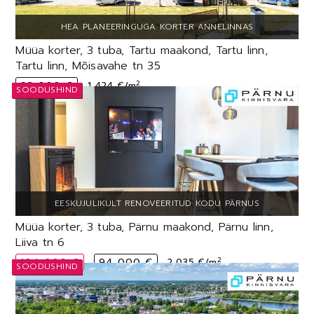
Müüa korter, 3 tuba, Tartu maakond, Tartu linn,
Tartu linn, Mõisavahe tn 35
2
93 000 €
1 424 €/m
Müüa korter, 3 tuba, Pärnu maakond, Pärnu linn,
Liiva tn 6
2
104 000 €
94 000 €
2 035 €/m