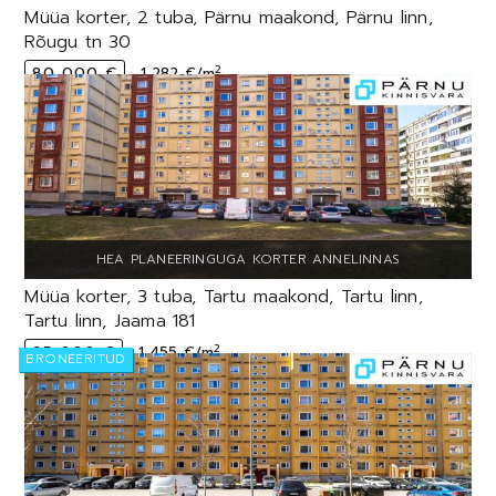
Müüa korter, 2 tuba, Pärnu maakond, Pärnu linn,
Rõugu tn 30
2
80 000 €
1 282 €/m
Müüa korter, 3 tuba, Tartu maakond, Tartu linn,
Tartu linn, Jaama 181
2
95 000 €
1 455 €/m