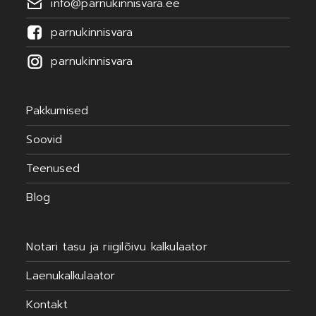
info@parnukinnisvara.ee
parnukinnisvara
parnukinnisvara
Pakkumised
Soovid
Teenused
Blog
Notari tasu ja riigilõivu kalkulaator
Laenukalkulaator
Kontakt