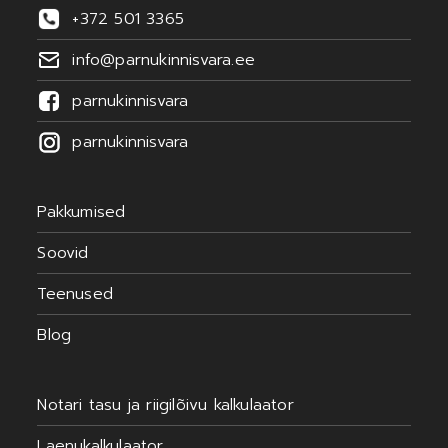
+372 501 3365
info@parnukinnisvara.ee
parnukinnisvara
parnukinnisvara
Pakkumised
Soovid
Teenused
Blog
Notari tasu ja riigilõivu kalkulaator
Laenukalkulaator