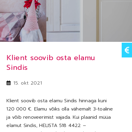
Klient soovib osta elamu
Sindis
Post
15. okt 2021
published:
Klient soovib osta elamu Sindis hinnaga kuni
120 000 €. Elamu võiks olla vähemalt 3-toaline
ja võib renoveerimist vajada. Kui plaanid müüa
elamut Sindis, HELISTA 518 4422 –