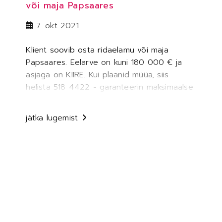
või maja Papsaares
Post
7. okt 2021
published:
Klient soovib osta ridaelamu või maja
Papsaares. Eelarve on kuni 180 000 € ja
asjaga on KIIRE. Kui plaanid müüa, siis
helista 518 4422 - garanteerin maksimaalse
turuhinnaga turvalise…
kiire
jätka lugemist
–
klient
soovib
osta
ridaelamu
või
maja
papsaares