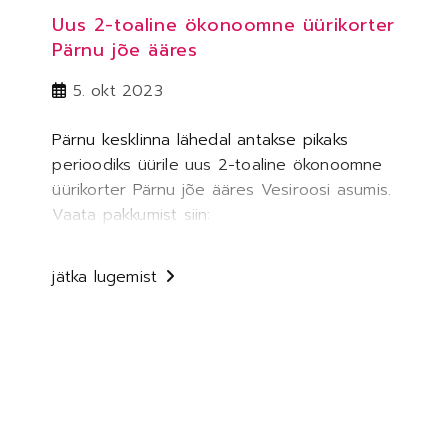
Uus 2-toaline ökonoomne üürikorter
Pärnu jõe ääres
Post
5. okt 2023
published:
Pärnu kesklinna lähedal antakse pikaks
perioodiks üürile uus 2-toaline ökonoomne
üürikorter Pärnu jõe ääres Vesiroosi asumis.
Vaata pakkumist siin:
https://parnukinnisvara.ee/pakkumised/73/
Küsi lisainfot tel. 518 4422.
uus
jätka lugemist
2-
toaline
ökonoomne
üürikorter
pärnu
jõe
ääres